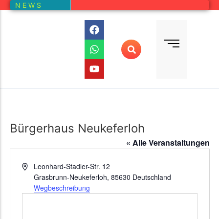
N E W S
Bundesliga
Vereine – Kartenansicht
Vorstand
Bundesliga-Quali
D E M
DMM
Ranglistenturniere (RLT)
Regionalmeisterschaften
Online-Wettbewerb
Bürgerhaus Neukeferloh
Auswertung aller Wettbewerbe
« Alle Veranstaltungen
Adresse
Leonhard-Stadler-Str. 12
Grasbrunn-Neukeferloh
,
85630
Deutschland
Wegbeschreibung