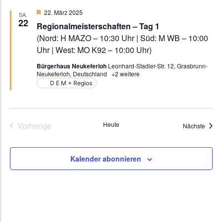
Hervorgehoben
22. März 2025
SA.
22
Regionalmeisterschaften – Tag 1
(Nord: H MAZO – 10:30 Uhr | Süd: M WB – 10:00
Uhr | West: MO K92 – 10:00 Uhr)
Bürgerhaus Neukeferloh
Leonhard-Stadler-Str. 12, Grasbrunn-
Neukeferloh, Deutschland
+2 weitere
D E M + Regios
Veranstaltungen
Vorherige
Heute
Veran
Nächste
Kalender abonnieren