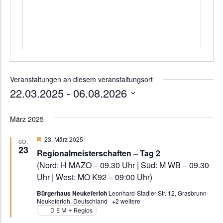
Veranstaltungen an diesem veranstaltungsort
22.03.2025
 - 
06.08.2026
Datum
wählen.
März 2025
Hervorgehoben
23. März 2025
SO.
23
Regionalmeisterschaften – Tag 2
(Nord: H MAZO – 09.30 Uhr | Süd: M WB – 09.30
Uhr | West: MO K92 – 09:00 Uhr)
Bürgerhaus Neukeferloh
Leonhard-Stadler-Str. 12, Grasbrunn-
Neukeferloh, Deutschland
+2 weitere
D E M + Regios