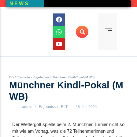
N E W S
Bundesliga
Vereine – Kartenansicht
Vorstand
Bundesliga-Quali
D E M
DMM
Ranglistenturniere (RLT)
Regionalmeisterschaften
Online-Wettbewerb
DDV Startseite
/
Ergebnisse
/
Münchner Kindl-Pokal (M WB)
Münchner Kindl-Pokal (M
Auswertung aller Wettbewerbe
WB)
-
-
-
admin
Ergebnisse
,
RLT
28. Juli 2024
Der Wettergott spielte beim 2. Münchner Turnier nicht so
mit wie am Vortag, was die 72 Teilnehmerinnen und