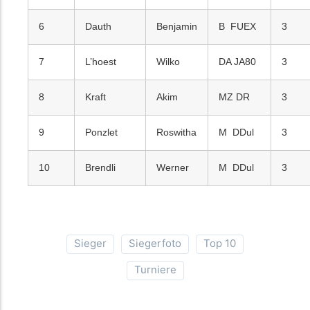
6
Dauth
Benjamin
B FUEX
3
7
L’hoest
Wilko
DA JA80
3
8
Kraft
Akim
MZ DR
3
9
Ponzlet
Roswitha
M DDul
3
10
Brendli
Werner
M DDul
3
Sieger
Siegerfoto
Top 10
Turniere