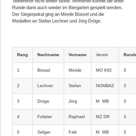
Teilnehmer nicht weiter störte. Immerhin konnte die dritte
Runde dann auch wieder im Biergarten gespielt werden.
Der Siegerpokal ging an Mireile Bössel und die
Medaillen an Stefan Lechner und Jörg Dröge.
Rang
Nachname
Vorname
Verein
Rund
1
Bössel
Mireile
MO K92
3
2
Lechner
Stefan
NOMBAZ
3
3
Dröge
Jörg
M WB
3
4
Fotteler
Raphael
MZ DR
3
5
Seliger
Falk
M WB
3