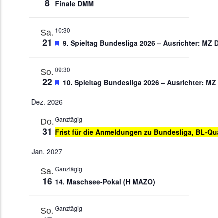
8
Finale DMM
10:30
Sa.
21
Empfohlen
9. Spieltag Bundesliga 2026 – Ausrichter: MZ 
09:30
So.
22
Empfohlen
10. Spieltag Bundesliga 2026 – Ausrichter: MZ
Dez. 2026
Ganztägig
Do.
31
Frist für die Anmeldungen zu Bundesliga, BL-Qu
Jan. 2027
Ganztägig
Sa.
16
14. Maschsee-Pokal (H MAZO)
Ganztägig
So.