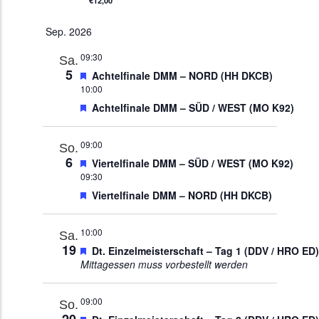
€12,00
Sep. 2026
09:30
Sa.
5
Empfohlen
Achtelfinale DMM – NORD (HH DKCB)
10:00
Empfohlen
Achtelfinale DMM – SÜD / WEST (MO K92)
09:00
So.
6
Empfohlen
Viertelfinale DMM – SÜD / WEST (MO K92)
09:30
Empfohlen
Viertelfinale DMM – NORD (HH DKCB)
10:00
Sa.
19
Empfohlen
Dt. Einzelmeisterschaft – Tag 1 (DDV / HRO ED)
Mittagessen muss vorbestellt werden
09:00
So.
20
Empfohlen