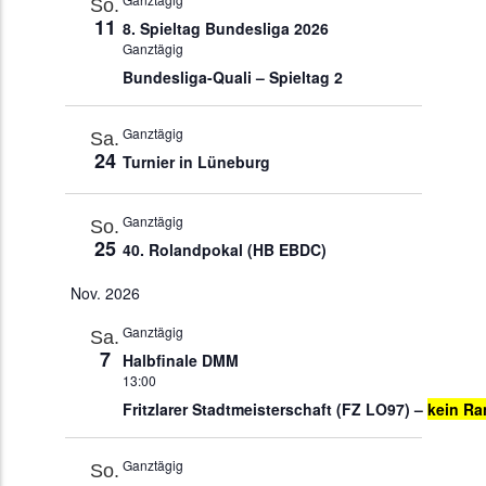
So.
11
8. Spieltag Bundesliga 2026
Ganztägig
Bundesliga-Quali – Spieltag 2
Ganztägig
Sa.
24
Turnier in Lüneburg
Ganztägig
So.
25
40. Rolandpokal (HB EBDC)
Nov. 2026
Ganztägig
Sa.
7
Halbfinale DMM
13:00
Fritzlarer Stadtmeisterschaft (FZ LO97) –
kein Ra
Ganztägig
So.