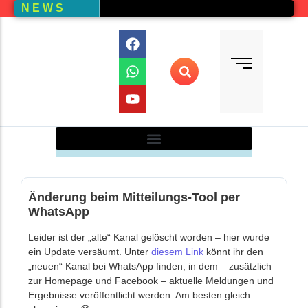
N E W S
Bundesliga
Vereine – Kartenansicht
Vorstand
Bundesliga-Quali
D E M
DMM
Ranglistenturniere (RLT)
Regionalmeisterschaften
Online-Wettbewerb
Auswertung aller Wettbewerbe
Änderung beim Mitteilungs-Tool per
WhatsApp
Leider ist der „alte“ Kanal gelöscht worden – hier wurde
ein Update versäumt. Unter
diesem Link
könnt ihr den
„neuen“ Kanal bei WhatsApp finden, in dem – zusätzlich
zur Homepage und Facebook – aktuelle Meldungen und
Ergebnisse veröffentlicht werden. Am besten gleich