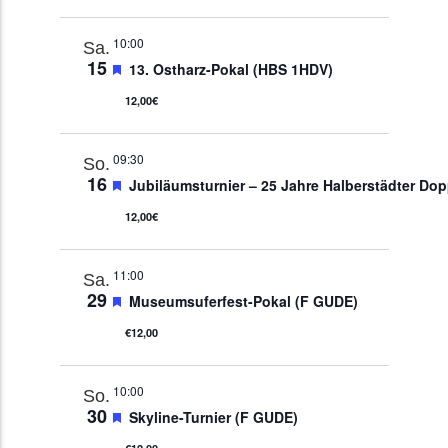
10:00
Sa.
15
Empfohlen
13. Ostharz-Pokal (HBS 1HDV)
12,00€
09:30
So.
16
Empfohlen
Jubiläumsturnier – 25 Jahre Halberstädter Do
12,00€
11:00
Sa.
29
Empfohlen
Museumsuferfest-Pokal (F GUDE)
€12,00
10:00
So.
30
Empfohlen
Skyline-Turnier (F GUDE)