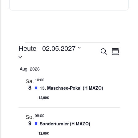
Heute
 - 
02.05.2027
Veransta
Veranstaltung
Suche
Zusammenfa
Datum
Ansichte
Suche
auswählen.
Navigati
und
Aug. 2026
Ansichten,
Navigation
10:00
Sa.
8
Empfohlen
13. Maschsee-Pokal (H MAZO)
12,00€
09:00
So.
9
Empfohlen
Sonderturnier (H MAZO)
12,00€