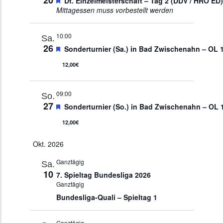
Dt. Einzelmeisterschaft – Tag 2 (DDV / HRO ED)
Mittagessen muss vorbestellt werden
10:00
Sa.
26
Empfohlen
Sonderturnier (Sa.) in Bad Zwischenahn – OL
12,00€
09:00
So.
27
Empfohlen
Sonderturnier (So.) in Bad Zwischenahn – OL
12,00€
Okt. 2026
Ganztägig
Sa.
10
7. Spieltag Bundesliga 2026
Ganztägig
Bundesliga-Quali – Spieltag 1
Ganztägig