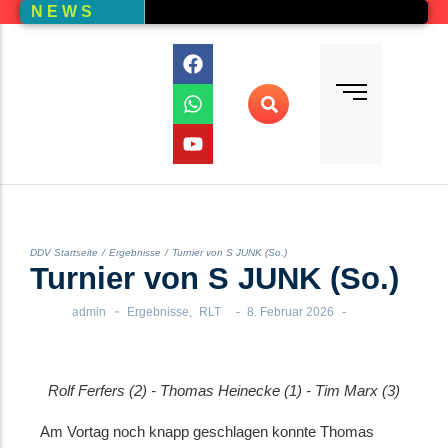
N E W S
Bundesliga
Vereine – Kartenansicht
Vorstand
Bundesliga-Quali
D E M
DMM
Ranglistenturniere (RLT)
Regionalmeisterschaften
Online-Wettbewerb
DDV Startseite
/
Ergebnisse
/
Turnier von S JUNK (So.)
Turnier von S JUNK (So.)
Auswertung aller Wettbewerbe
-
-
-
admin
Ergebnisse
,
RLT
8. Februar 2026
Rolf Ferfers (2) - Thomas Heinecke (1) - Tim Marx (3)
Am Vortag noch knapp geschlagen konnte Thomas