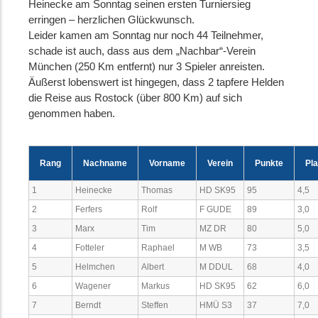
Heinecke am Sonntag seinen ersten Turniersieg
erringen – herzlichen Glückwunsch.
Leider kamen am Sonntag nur noch 44 Teilnehmer,
schade ist auch, dass aus dem „Nachbar“-Verein
München (250 Km entfernt) nur 3 Spieler anreisten.
Äußerst lobenswert ist hingegen, dass 2 tapfere Helden
die Reise aus Rostock (über 800 Km) auf sich
genommen haben.
Rang
Nachname
Vorname
Verein
Punkte
Pla
1
Heinecke
Thomas
HD SK95
95
4,5
2
Ferfers
Rolf
F GUDE
89
3,0
3
Marx
Tim
MZ DR
80
5,0
4
Fotteler
Raphael
M WB
73
3,5
5
Helmchen
Albert
M DDUL
68
4,0
6
Wagener
Markus
HD SK95
62
6,0
7
Berndt
Steffen
HMÜ S3
37
7,0