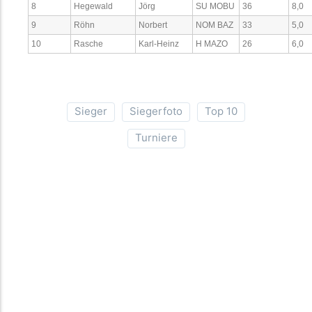
8
Hegewald
Jörg
SU MOBU
36
8,0
9
Röhn
Norbert
NOM BAZ
33
5,0
10
Rasche
Karl-Heinz
H MAZO
26
6,0
Sieger
Siegerfoto
Top 10
Turniere