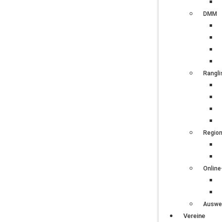
DMM
Rangli
Regio
Onlin
Auswe
Vereine