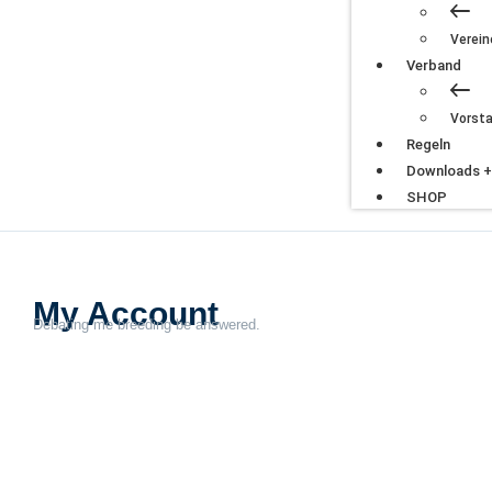
Verein
Verband
Vorst
Regeln
Downloads +
SHOP
My Account
Debating me breeding be answered.