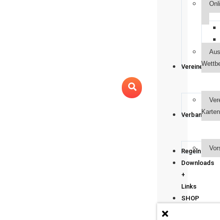
Onl
Aus
Wettb
Vereine
Ver
Karten
Verband
Vor
Regeln
Downloads
+
Links
SHOP