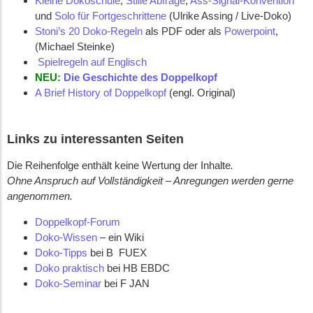
Kleine Dokoschule
,
Stille Abfrage
,
Ass-Signal-Konvention
und
Solo für Fortgeschrittene
(Ulrike Assing / Live-Doko)
Stoni’s 20 Doko-Regeln
als PDF oder als
Powerpoint
,
(Michael Steinke)
Spielregeln auf Englisch
NEU:
Die Geschichte des Doppelkopf
A Brief History of Doppelkopf
(engl. Original)
Links zu interessanten Seiten
Die Reihenfolge enthält keine Wertung der Inhalte
.
Ohne Anspruch auf Vollständigkeit – Anregungen werden gerne
angenommen.
Doppelkopf-Forum
Doko-Wissen
– ein Wiki
Doko-Tipps
bei B FUEX
Doko praktisch
bei HB EBDC
Doko-Seminar
bei F JAN