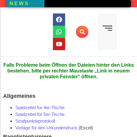
N E W S
Bundesliga
Vereine – Kartenansicht
Vorstand
Bundesliga-Quali
D E M
DMM
Ranglistenturniere (RLT)
Falls Probleme beim Öffnen der Dateien hinter den Links
Regionalmeisterschaften
bestehen, bitte per rechter Maustaste „Link in neuem
privaten Fenster“ öffnen.
Online-Wettbewerb
Auswertung aller Wettbewerbe
Allgemeines
Spielzettel für 4er-Tische
Spielzettel für 5er-Tische
Strafpunkteprotokoll
Vorlage für den Urkundendruck
(Excel)
Ranglistenturniere