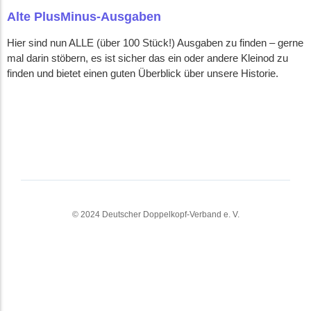
Alte PlusMinus-Ausgaben
Hier sind nun ALLE (über 100 Stück!) Ausgaben zu finden – gerne
mal darin stöbern, es ist sicher das ein oder andere Kleinod zu
finden und bietet einen guten Überblick über unsere Historie.
Alte Ausgaben der PlusMinus
Sollte jemand weitere digitale Versionen besitzen, wären wir für
eine Überlassung sehr dankbar.
© 2024 Deutscher Doppelkopf-Verband e. V.