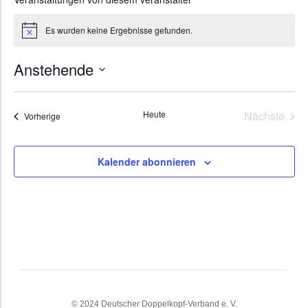
Es wurden keine Ergebnisse gefunden.
Hinweis
Anstehende
Datum
wählen.
Vera
Heute
Nächste
Veranstaltungen
Vorherige
Kalender abonnieren
© 2024 Deutscher Doppelkopf-Verband e. V.