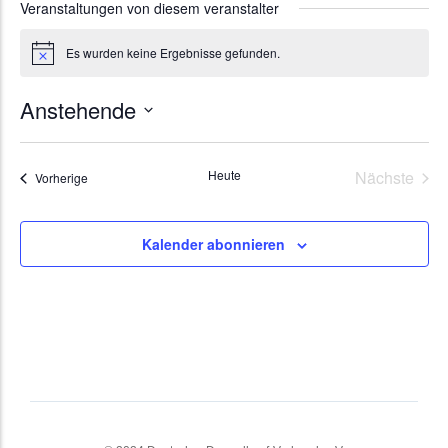
Veranstaltungen von diesem veranstalter
Es wurden keine Ergebnisse gefunden.
Hinweis
Anstehende
Datum
wählen.
Vera
Heute
Nächste
Veranstaltungen
Vorherige
Kalender abonnieren