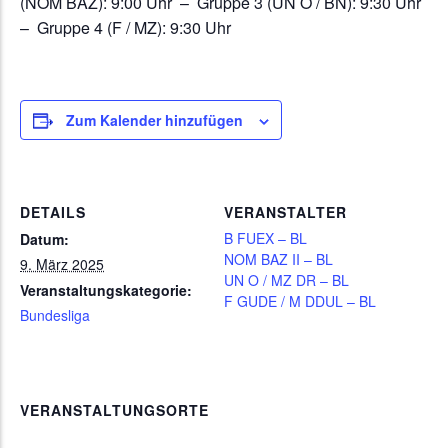
(NOM BAZ): 9:00 Uhr – Gruppe 3 (UN O / BN): 9:30 Uhr
– Gruppe 4 (F / MZ): 9:30 Uhr
Zum Kalender hinzufügen
DETAILS
VERANSTALTER
B FUEX – BL
Datum:
NOM BAZ II – BL
9. März 2025
UN O / MZ DR – BL
Veranstaltungskategorie:
F GUDE / M DDUL – BL
Bundesliga
VERANSTALTUNGSORTE