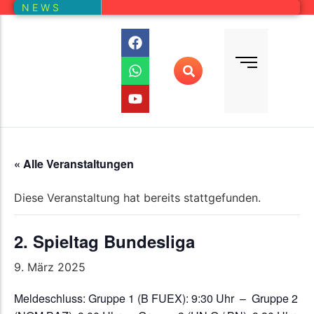
N E W S
Bundesliga
Vereine – Kartenansicht
Vorstand
Bundesliga-Quali
D E M
DMM
Ranglistenturniere (RLT)
Regionalmeisterschaften
« Alle Veranstaltungen
Online-Wettbewerb
Diese Veranstaltung hat bereits stattgefunden.
Auswertung aller Wettbewerbe
2. Spieltag Bundesliga
9. März 2025
Meldeschluss: Gruppe 1 (B FUEX): 9:30 Uhr – Gruppe 2