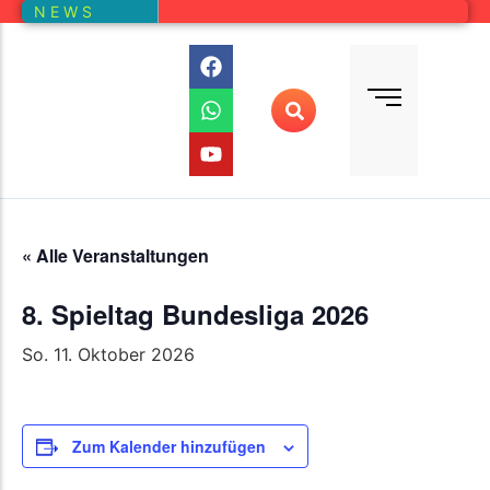
N E W S
Bundesliga
Vereine – Kartenansicht
Vorstand
Bundesliga-Quali
D E M
DMM
Ranglistenturniere (RLT)
Regionalmeisterschaften
« Alle Veranstaltungen
Online-Wettbewerb
8. Spieltag Bundesliga 2026
Auswertung aller Wettbewerbe
So. 11. Oktober 2026
Zum Kalender hinzufügen