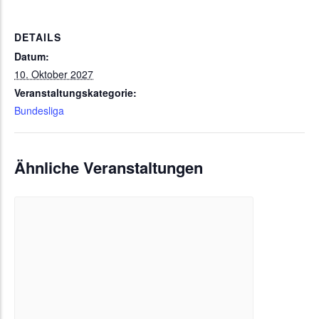
DETAILS
Datum:
10. Oktober 2027
Veranstaltungskategorie:
Bundesliga
Ähnliche Veranstaltungen