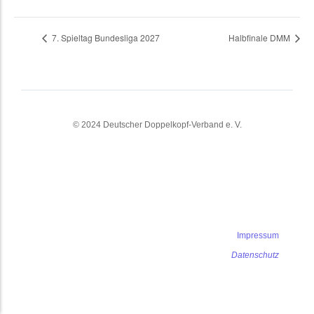
7. Spieltag Bundesliga 2027
Halbfinale DMM
© 2024 Deutscher Doppelkopf-Verband e. V.
Impressum
Datenschutz