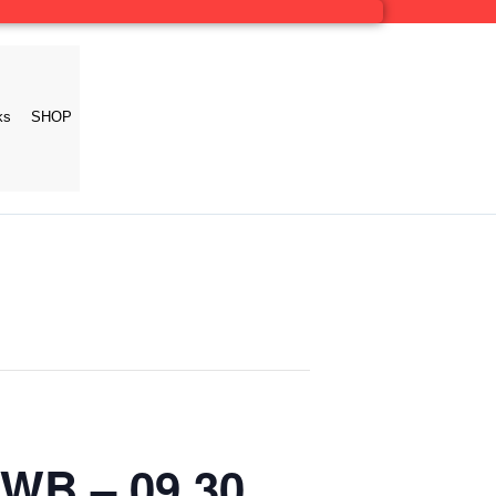
ks
SHOP
 WB – 09.30