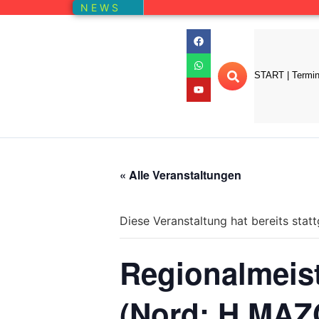
N E W S
START | Termi
« Alle Veranstaltungen
Diese Veranstaltung hat bereits stat
Regionalmeist
(Nord: H MAZO