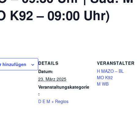
O K92 – 09:00 Uhr)
DETAILS
VERANSTALTER
r hinzufügen
H MAZO – BL
Datum:
MO K92
23. März 2025
M WB
Veranstaltungskategorie
:
D E M + Regios