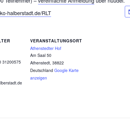
0 Teilnehmer) –
vereinfachte Anmeldung
über nuudel.
oko-halberstadt.de/RLT
LTER
VERANSTALTUNGSORT
Athenstedter Hof
Am Saal 50
0 31200575
Athenstedt
,
38822
Deutschland
Google Karte
anzeigen
lberstadt.de