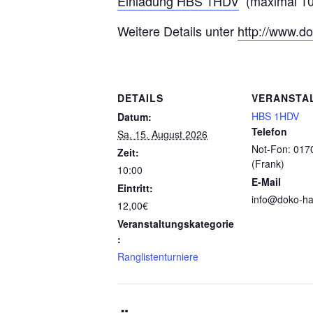
Einladung HBS 1HDV
(maximal 10
Weitere Details unter
http://www.d
DETAILS
VERANSTA
HBS 1HDV
Datum:
Telefon
Sa. 15. August 2026
Not-Fon: 017
Zeit:
(Frank)
10:00
E-Mail
Eintritt:
info@doko-ha
12,00€
Veranstaltungskategorie
:
Ranglistenturniere