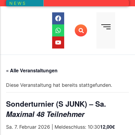
N E W S
Bundesliga
Vereine – Kartenansicht
Vorstand
Bundesliga-Quali
D E M
DMM
Ranglistenturniere (RLT)
Regionalmeisterschaften
« Alle Veranstaltungen
Online-Wettbewerb
Diese Veranstaltung hat bereits stattgefunden.
Auswertung aller Wettbewerbe
Sonderturnier (S JUNK) – Sa.
Maximal 48 Teilnehmer
12,00€
Sa. 7. Februar 2026 | Meldeschluss: 10:30