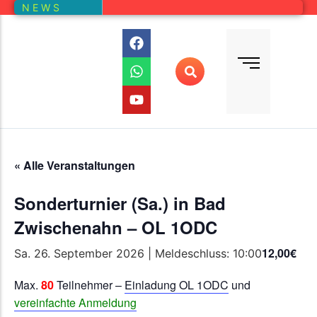
N E W S
Bundesliga
Vereine – Kartenansicht
Vorstand
Bundesliga-Quali
D E M
DMM
Ranglistenturniere (RLT)
Regionalmeisterschaften
« Alle Veranstaltungen
Online-Wettbewerb
Sonderturnier (Sa.) in Bad
Auswertung aller Wettbewerbe
Zwischenahn – OL 1ODC
12,00€
Sa. 26. September 2026 | Meldeschluss: 10:00
Max.
80
Teilnehmer –
Einladung OL 1ODC
und
vereinfachte Anmeldung