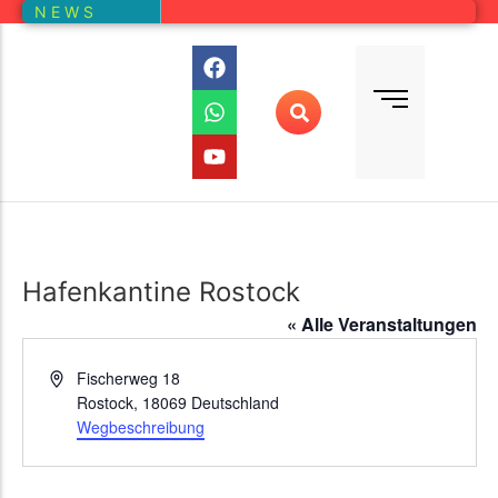
N E W S
Bundesliga
Vereine – Kartenansicht
Vorstand
Bundesliga-Quali
D E M
DMM
Ranglistenturniere (RLT)
Regionalmeisterschaften
Online-Wettbewerb
Hafenkantine Rostock
Auswertung aller Wettbewerbe
« Alle Veranstaltungen
Adresse
Fischerweg 18
Rostock
,
18069
Deutschland
Wegbeschreibung