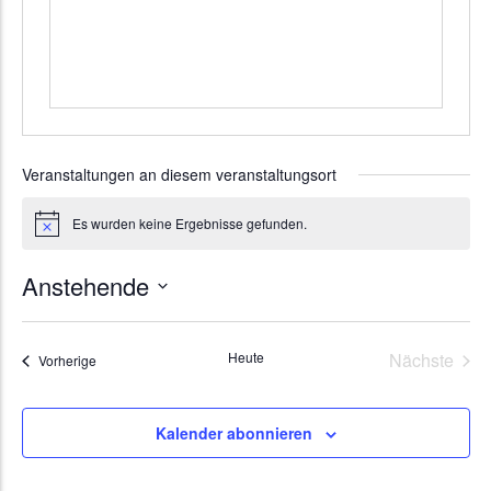
Veranstaltungen an diesem veranstaltungsort
Es wurden keine Ergebnisse gefunden.
Hinweis
Anstehende
Datum
wählen.
Vera
Heute
Nächste
Veranstaltungen
Vorherige
Kalender abonnieren