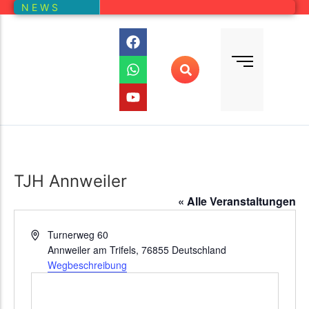
N E W S
Bundesliga
Vereine – Kartenansicht
Vorstand
Bundesliga-Quali
D E M
DMM
Ranglistenturniere (RLT)
Regionalmeisterschaften
Online-Wettbewerb
TJH Annweiler
Auswertung aller Wettbewerbe
« Alle Veranstaltungen
Adresse
Turnerweg 60
Annweiler am Trifels
,
76855
Deutschland
Wegbeschreibung