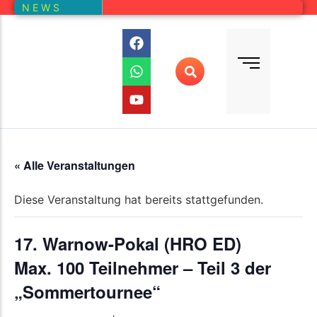
N E W S
Bundesliga
Vereine – Kartenansicht
Vorstand
Bundesliga-Quali
D E M
DMM
Ranglistenturniere (RLT)
Regionalmeisterschaften
« Alle Veranstaltungen
Online-Wettbewerb
Diese Veranstaltung hat bereits stattgefunden.
Auswertung aller Wettbewerbe
17. Warnow-Pokal (HRO ED)
Max. 100 Teilnehmer – Teil 3 der
„Sommertournee“