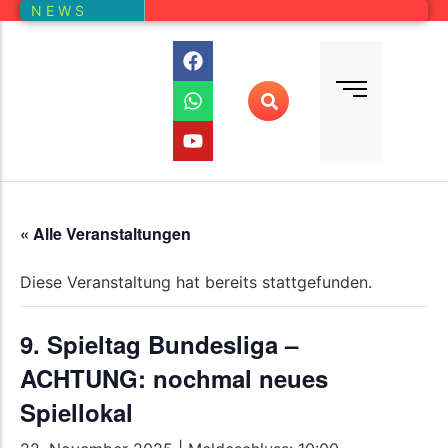
N E W S
Bundesliga
Vereine – Kartenansicht
Vorstand
Bundesliga-Quali
D E M
DMM
Ranglistenturniere (RLT)
Regionalmeisterschaften
« Alle Veranstaltungen
Online-Wettbewerb
Diese Veranstaltung hat bereits stattgefunden.
Auswertung aller Wettbewerbe
9. Spieltag Bundesliga –
ACHTUNG: nochmal neues
Spiellokal