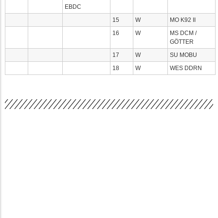
EBDC
15
W
MO K92 II
16
W
MS DCM /
GÖTTER
17
W
SU MOBU
18
W
WES DDRN