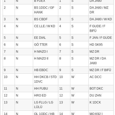
1
N
B FUEX
1
S
DA JA80
2
N
BS 1DDC / GF
2
S
DA JA80 / MZ
HANK
DR
3
N
BS CBDF
3
S
DA JA80 / W KD
4
N
CE LLE / W KD
4
S
F GUDE / F
BIFÜ
5
N
EE DIAL
5
S
F JAN / F GUDE
6
N
GÖ TTER
6
S
HD SK95
7
N
H MAZO I
7
S
MZ DR
8
N
H MAZO II
8
S
MZ DR / DA
JA80
9
N
HB EBDC
9
S
MZ DR / F BIFÜ
10
N
HH DKCB / STD
10
W
AC DCC
1DVC
11
N
HH FUBU
11
W
BOT DKC
12
N
HRO ED
12
W
DU ZHN
13
N
LG FLLG / LG
13
W
K 1DCK
LÜLÜ
14
N
OL 1ODC / HB
14
W
MO K92 I