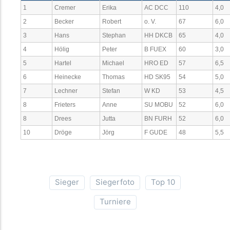
1
Cremer
Erika
AC DCC
110
4,0
2
Becker
Robert
o. V.
67
6,0
3
Hans
Stephan
HH DKCB
65
4,0
4
Hölig
Peter
B FUEX
60
3,0
5
Hartel
Michael
HRO ED
57
6,5
6
Heinecke
Thomas
HD SK95
54
5,0
7
Lechner
Stefan
W KD
53
4,5
8
Frieters
Anne
SU MOBU
52
6,0
8
Drees
Jutta
BN FURH
52
6,0
10
Dröge
Jörg
F GUDE
48
5,5
Sieger
Siegerfoto
Top 10
Turniere