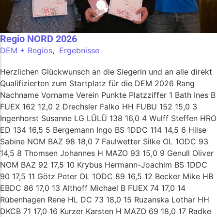
Regio NORD 2026
DEM + Regios
,
Ergebnisse
Herzlichen Glückwunsch an die Siegerin und an alle direkt
Qualifizierten zum Startplatz für die DEM 2026 Rang
Nachname Vorname Verein Punkte Platzziffer 1 Bath Ines B
FUEX 162 12,0 2 Drechsler Falko HH FUBU 152 15,0 3
Ingenhorst Susanne LG LÜLÜ 138 16,0 4 Wulff Steffen HRO
ED 134 16,5 5 Bergemann Ingo BS 1DDC 114 14,5 6 Hilse
Sabine NOM BAZ 98 18,0 7 Faulwetter Silke OL 1ODC 93
14,5 8 Thomsen Johannes H MAZO 93 15,0 9 Genull Oliver
NOM BAZ 92 17,5 10 Krybus Hermann-Joachim BS 1DDC
90 17,5 11 Götz Peter OL 1ODC 89 16,5 12 Becker Mike HB
EBDC 86 17,0 13 Althoff Michael B FUEX 74 17,0 14
Rübenhagen Rene HL DC 73 18,0 15 Ruzanska Lothar HH
DKCB 71 17,0 16 Kurzer Karsten H MAZO 69 18,0 17 Radke