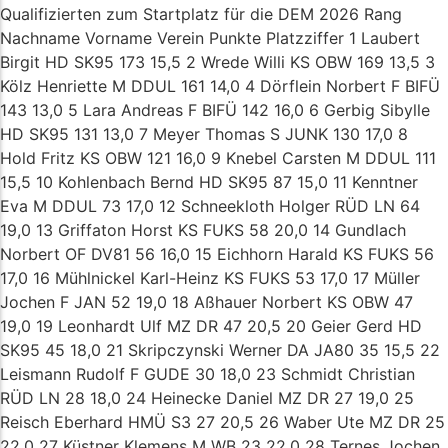
Qualifizierten zum Startplatz für die DEM 2026 Rang
Nachname Vorname Verein Punkte Platzziffer 1 Laubert
Birgit HD SK95 173 15,5 2 Wrede Willi KS OBW 169 13,5 3
Kölz Henriette M DDUL 161 14,0 4 Dörflein Norbert F BIFÜ
143 13,0 5 Lara Andreas F BIFÜ 142 16,0 6 Gerbig Sibylle
HD SK95 131 13,0 7 Meyer Thomas S JUNK 130 17,0 8
Hold Fritz KS OBW 121 16,0 9 Knebel Carsten M DDUL 111
15,5 10 Kohlenbach Bernd HD SK95 87 15,0 11 Kenntner
Eva M DDUL 73 17,0 12 Schneekloth Holger RÜD LN 64
19,0 13 Griffaton Horst KS FUKS 58 20,0 14 Gundlach
Norbert OF DV81 56 16,0 15 Eichhorn Harald KS FUKS 56
17,0 16 Mühlnickel Karl-Heinz KS FUKS 53 17,0 17 Müller
Jochen F JAN 52 19,0 18 Aßhauer Norbert KS OBW 47
19,0 19 Leonhardt Ulf MZ DR 47 20,5 20 Geier Gerd HD
SK95 45 18,0 21 Skripczynski Werner DA JA80 35 15,5 22
Leismann Rudolf F GUDE 30 18,0 23 Schmidt Christian
RÜD LN 28 18,0 24 Heinecke Daniel MZ DR 27 19,0 25
Reisch Eberhard HMÜ S3 27 20,5 26 Waber Ute MZ DR 25
22,0 27 Küstner Klemens M WB 23 22,0 28 Ternes Jochen