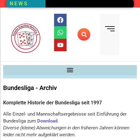
N E W S
Bundesliga
Vereine – Kartenansicht
Vorstand
Bundesliga-Quali
D E M
DMM
Ranglistenturniere (RLT)
Regionalmeisterschaften
Online-Wettbewerb
Bundesliga - Archiv
Auswertung aller Wettbewerbe
Komplette Historie der Bundesliga seit 1997
Alle Einzel- und Mannschaftsergebnisse seit Einführung der
Bundesliga zum
Download
.
Diverse (kleine) Abweichungen in den früheren Jahren können
leider nicht mehr aufgeklärt werden.