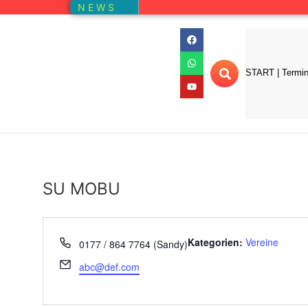
N E W S
START | Termi
SU MOBU
Telefon
Kategorien:
Vereine
0177 / 864 7764 (Sandy)
Email
abc@def.com