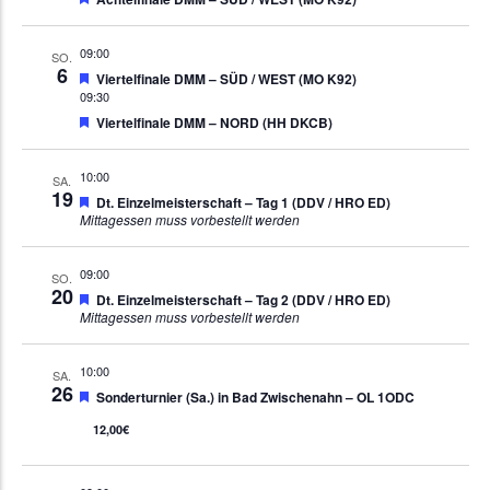
09:00
SO.
6
Empfohlen
Viertelfinale DMM – SÜD / WEST (MO K92)
09:30
Empfohlen
Viertelfinale DMM – NORD (HH DKCB)
10:00
SA.
19
Empfohlen
Dt. Einzelmeisterschaft – Tag 1 (DDV / HRO ED)
Mittagessen muss vorbestellt werden
09:00
SO.
20
Empfohlen
Dt. Einzelmeisterschaft – Tag 2 (DDV / HRO ED)
Mittagessen muss vorbestellt werden
10:00
SA.
26
Empfohlen
Sonderturnier (Sa.) in Bad Zwischenahn – OL 1ODC
12,00€