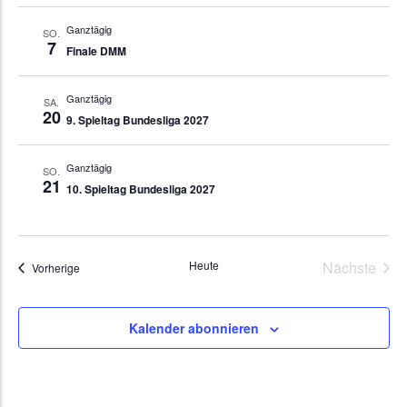
Ganztägig
SO.
7
Finale DMM
Ganztägig
SA.
20
9. Spieltag Bundesliga 2027
Ganztägig
SO.
21
10. Spieltag Bundesliga 2027
Vera
Heute
Nächste
Veranstaltungen
Vorherige
Kalender abonnieren