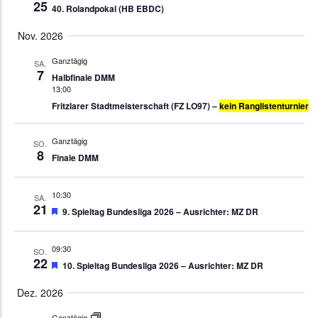
25
40. Rolandpokal (HB EBDC)
Nov. 2026
Ganztägig
SA.
7
Halbfinale DMM
13:00
Fritzlarer Stadtmeisterschaft (FZ LO97) –
kein Ranglistenturnier
Ganztägig
SO.
8
Finale DMM
10:30
SA.
21
Empfohlen
9. Spieltag Bundesliga 2026 – Ausrichter: MZ DR
09:30
SO.
22
Empfohlen
10. Spieltag Bundesliga 2026 – Ausrichter: MZ DR
Dez. 2026
Ganztägig