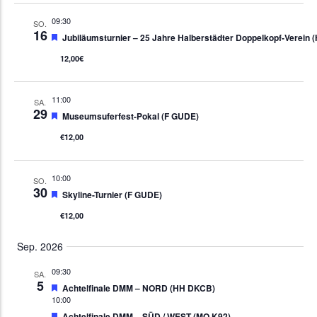
09:30
SO.
16
Empfohlen
Jubiläumsturnier – 25 Jahre Halberstädter Doppelkopf-Verein
12,00€
11:00
SA.
29
Empfohlen
Museumsuferfest-Pokal (F GUDE)
€12,00
10:00
SO.
30
Empfohlen
Skyline-Turnier (F GUDE)
€12,00
Sep. 2026
09:30
SA.
5
Empfohlen
Achtelfinale DMM – NORD (HH DKCB)
10:00
Empfohlen
Achtelfinale DMM – SÜD / WEST (MO K92)