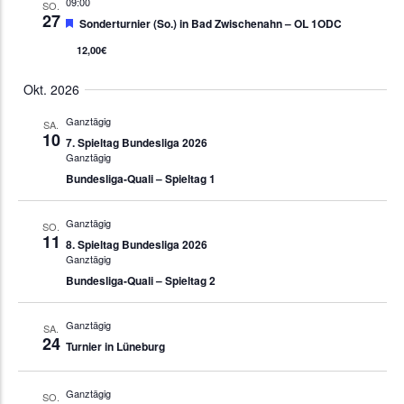
09:00
SO.
27
Empfohlen
Sonderturnier (So.) in Bad Zwischenahn – OL 1ODC
12,00€
Okt. 2026
Ganztägig
SA.
10
7. Spieltag Bundesliga 2026
Ganztägig
Bundesliga-Quali – Spieltag 1
Ganztägig
SO.
11
8. Spieltag Bundesliga 2026
Ganztägig
Bundesliga-Quali – Spieltag 2
Ganztägig
SA.
24
Turnier in Lüneburg
Ganztägig
SO.