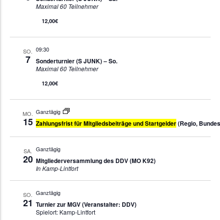
Maximal 60 Teilnehmer
12,00€
09:30
SO.
7
Sonderturnier (S JUNK) – So.
Maximal 60 Teilnehmer
12,00€
Ganztägig
MO.
15
Zahlungsfrist für Mitgliedsbeiträge und Startgelder
(Regio, Bundes
Ganztägig
SA.
20
Mitgliederversammlung des DDV (MO K92)
In Kamp-Lintfort
Ganztägig
SO.
21
Turnier zur MGV (Veranstalter: DDV)
Spielort: Kamp-Lintfort