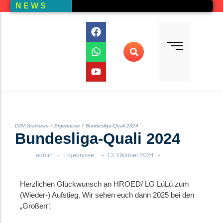
N E W S
Bundesliga
Vereine – Kartenansicht
Vorstand
Bundesliga-Quali
D E M
DMM
Ranglistenturniere (RLT)
Regionalmeisterschaften
Online-Wettbewerb
DDV Startseite
/
Ergebnisse
/
Bundesliga-Quali 2024
Bundesliga-Quali 2024
Auswertung aller Wettbewerbe
-
-
-
admin
Ergebnisse
13. Oktober 2024
Herzlichen Glückwunsch an HROED/ LG LüLü zum
(Wieder-) Aufstieg. Wir sehen euch dann 2025 bei den
„Großen“.