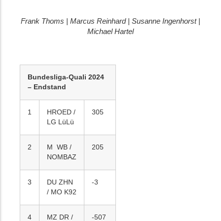
Frank Thoms | Marcus Reinhard | Susanne Ingenhorst |
Michael Hartel
Bundesliga-Quali 2024
– Endstand
1
HROED /
305
LG LüLü
2
M WB /
205
NOMBAZ
3
DU ZHN
-3
/ MO K92
4
MZ DR /
-507